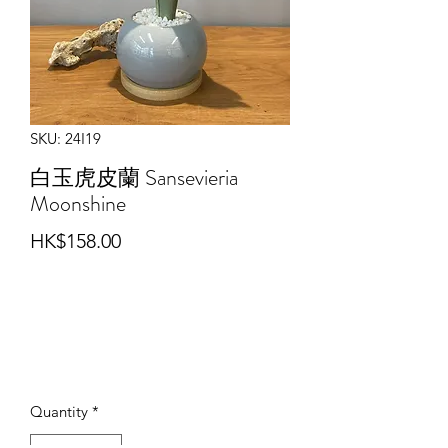
SKU: 24I19
白玉虎皮蘭 Sansevieria
Moonshine
Price
HK$158.00
Quantity
*