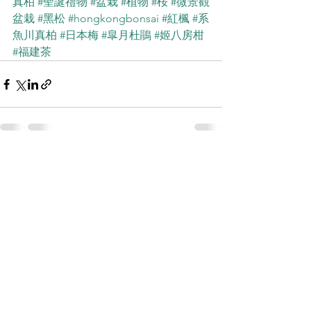
真柏
#聖誕禮物
#盆栽
#植物
#桜
#微景觀
盆栽
#黑松
#hongkongbonsai
#紅楓
#系
魚川真柏
#日本梅
#皐月杜鵑
#姬八房柑
#福建茶
查看全部
最新文章