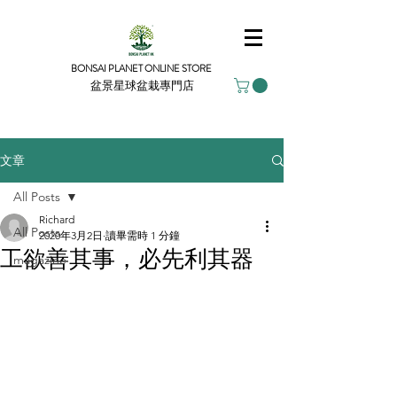
BONSAI PLANET ONLINE STORE
盆景星球盆栽專門店
文章
All Posts
Richard
All Posts
2020年3月2日
讀畢需時 1 分鐘
工欲善其事，必先利其器
magazine