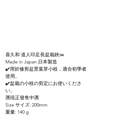
喜久和 道人印足長盆栽鋏✂️
Made in Japan 日本製造
✔️用於修剪盆景葉芽小枝，適合初學者
使用。
✔️盆栽の小枝の剪定にお使いくださ
い。
🈵現正發售中🈵
Size サイズ: 200mm
重量: 140 g