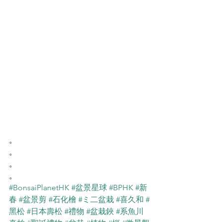
。
。
。
。
#BonsaiPlanetHK
#盆景星球
#BPHK
#新
春
#盆景剪
#石化檜
#ミ二盆栽
#喜久和
#
黑松
#日本壽松
#禮物
#盆栽鋏
#系魚川