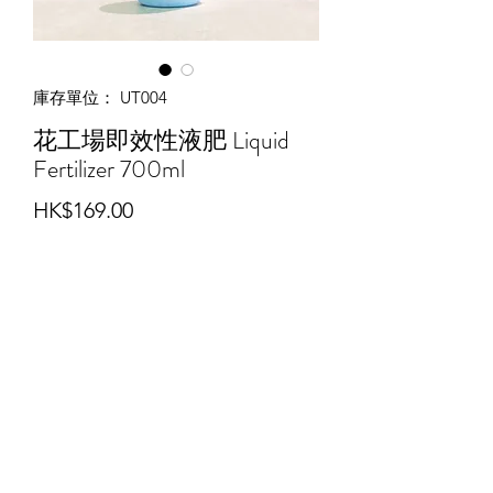
庫存單位： UT004
花工場即效性液肥 Liquid
Fertilizer 700ml
價
HK$169.00
格
無庫存
花工場即效性液肥 Liquid Fertilizer
700ml
特點
一種簡單，方便，速效的液體肥料，
可直接使用而無需稀釋。 推薦用於
©2025 by 盆景星球 Bonsai Planet - Hong Kong.
盆栽和種植植物，蔬菜，草藥和觀葉