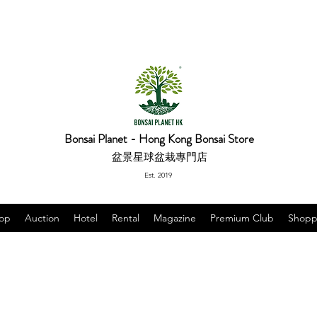
Bonsai Planet - Hong Kong Bonsai Store
盆景星球盆栽專門店
Est. 2019
op
Auction
Hotel
Rental
Magazine
Premium Club
Shopp