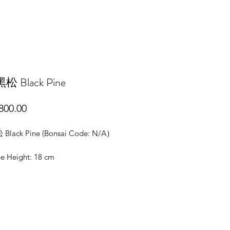
 Black Pine
價
800.00
格
lack Pine (Bonsai Code: N/A）
 Height: 18 cm
e Width: 19 cm
 Width: 14 cm
Height: 6 cm
hoto taken on 7/4/2026