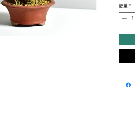
備註
數量
*
1. 每
哦。
2. 
3. 包
4. 
加坡地
5. 
備註一
6. 
配 Bon
7. 
請勿訂
8. 貨
🍀請大
盆景種
N.B.