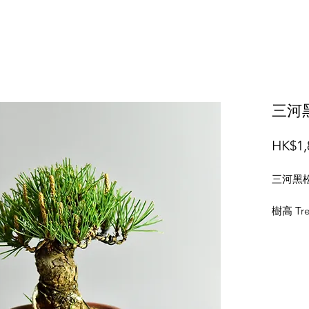
三河黑松
HK$1,
三河黑松 B
樹高 Tree
樹寬 Tre
盆闊 Pot
盆高 Pot 
相片攝於 P